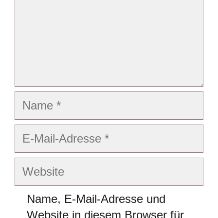
Name
E-
Mail-
Adresse
Website
Name, E-Mail-Adresse und
Website in diesem Browser für