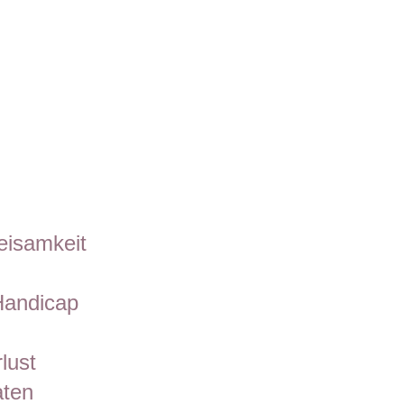
eisamkeit
Handicap
lust
aten