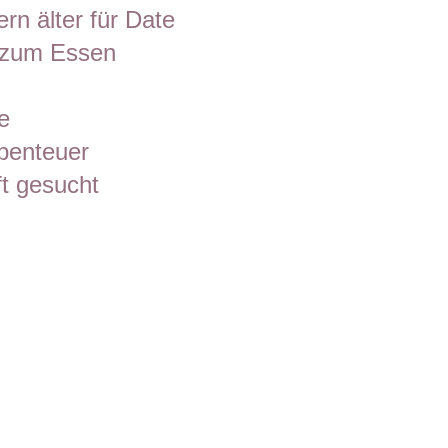
rn älter für Date
g zum Essen
e
benteuer
t gesucht